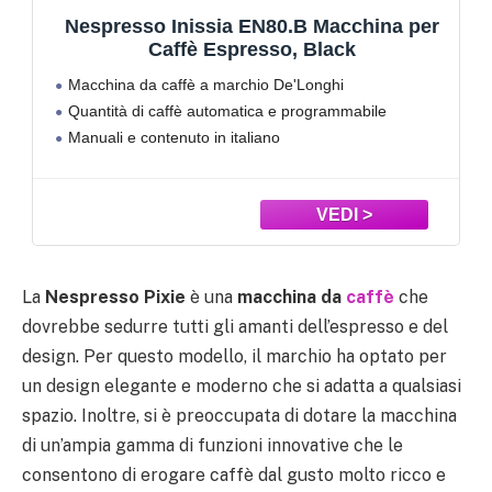
cchina per
Nespresso MACCHINA INISSIA E
ck
CAPSULE – Inissia EN80B Macc
Caffè di De’Longhi con 100 Capsul
i
Macchina per Caffè con sistema Nespresso Or
Selezione Ispirazione Italiana, Ricic
mabile
Line e pompa ad alta pressione (19 bar)
Linea Original
2 lunghezze in tazza programmabili in base al
quantità di caffè che preferisci: Espresso e Lun
Serbatoio dell’acqua removibile da 0,7l
Selezione da 100 capsule
La
Nespresso Pixie
è una
macchina da
caffè
che
dovrebbe sedurre tutti gli amanti dell’espresso e del
design. Per questo modello, il marchio ha optato per
un design elegante e moderno che si adatta a qualsiasi
spazio. Inoltre, si è preoccupata di dotare la macchina
di un’ampia gamma di funzioni innovative che le
consentono di erogare caffè dal gusto molto ricco e