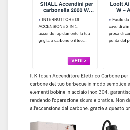
ona in modo rapido e sicuro e
temperatura massima è di 65
EGA 3404
SHALL Accendini per
Looft Ai
ompletamente il classico
SICURO | Una distanza suff
arbecue
carbonella 2000 W,
W – A
ico
pistola ad aria calda,
elettric
carbone si ottiene grazie
ttrico per
INTERRUTTORE DI
Facile da 
arriva a 1100 ℉,
con ven
nella vi
ACCENSIONE 2 IN 1:
cavo di ali
riscaldato senza
°C in 
 un barbecue
accende rapidamente la tua
presa di co
sostanze chimiche,
Acc
per fumatori di
elettric
efficiente,
griglia a carbone o il tuo
punta del 
barbecue, accendini
Smoker, 
po e fatica
braciere a legna in meno di
carbone, ma
per grill, caminetti a
e stufe
cie di
un minuto! Il pulsante di
legname di 
legna e bracieri
Gr
3 bobine ad
riscaldamento produce
Lighter è i
il semplice
rapidamente aria calda fino a
per far bril
ll'accendino
1100 ℉; il pulsante di
Il Kitosun Accenditore Elettrico Carbone per 
cue piacevole
soffiaggio
carbone del tuo barbecue in modo semplice e 
elementi bobine in acciaio inox 304, garantis
rendendo l’operazione sicura e pratica. Non do
all’accensione del carbone, grazie a questo p