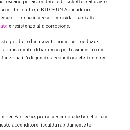
cessario per accendere le bricchette e alleviare
scintille. Inoltre, il KITOSUN Accenditore
menti bobine in acciaio inossidabile di alta
rata
e resistenza alla corrosione.
questo prodotto ha ricevuto numerosi feedback
a un appassionato di barbecue professionista o un
e funzionalità di questo accenditore elettrico per
 per Barbecue, potrai accendere le bricchette in
uesto accenditore riscalda rapidamente le