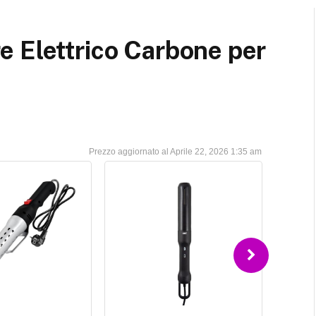
e Elettrico Carbone per
Aprile 22, 2026 1:35 am
ll Elettrico
Clatronic EGA 3404 Accendi-
C | Accendino
Barbecue Elettrico
per Barbecue,
ccendino elettrico
L'accendino elettrico per barbecue a
etto
cendere
carbonella vi permette di fare un barbecue
bone, legna,
veloce, pulito ed efficiente, risparmiando
co. La
tempo e fatica