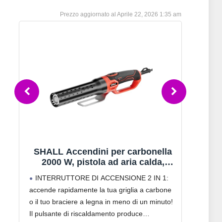
Aprile 22, 2026 1:35 am
SHALL Accendini per carbonella
2000 W, pistola ad aria calda,
Acce
arriva a 1100 ℉, riscaldato senza
c
INTERRUTTORE DI ACCENSIONE 2 IN 1:
Facil
sostanze chimiche, per fumatori di
sec
accende rapidamente la tua griglia a carbone
alimen
barbecue, accendini per grill,
p
o il tuo braciere a legna in meno di un minuto!
tenere
caminetti a legna e bracieri
carb
Il pulsante di riscaldamento produce
matton