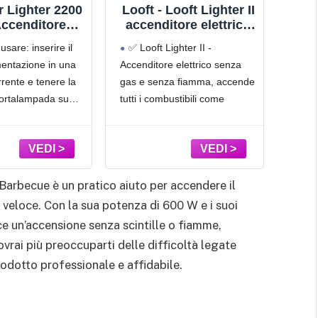
0 °C.
L'ampia superficie di accensione con 3
r Lighter 2200
Looft - Looft Lighter II
Acc
iciente dal
bobine ad incandescenza e il semplice
ccenditore
accenditore elettrico
per
o per barbecue
per Barbeque,
BQ
funzionamento dell'accendino rendono il
usare: inserire il
✅ Looft Lighter II -
Un 
tilatore, 700
carbone e legna
in 
barbecue piacevole e senza
mentazione in una
Accenditore elettrico senza
accen
60 secondi |
rrente e tenere la
gas e senza fiamma, accende
carbo
endifuoco
o per barbecue
portalampada su
tutti i combustibili come
Ris
grill, carbone
ttonelle o
carbonella, bricchette e ceppi
bricch
 a legna, Big
arresto. Looft Air
di legna in pochissimo tempo
inizia
een Egg
l modo più semplice
senza l’utilizzo di prodotti
rapid
lare il carbone in
chimici
Perf
✅ Looft Lighter II offre il
campe
Barbecue è un pratico aiuto per accendere il
modo più rapido,
dimen
veloce. Con la sua potenza di 600 W e i suoi
L’a
ce un’accensione senza scintille o fiamme,
ripost
vrai più preoccuparti delle difficoltà legate
rodotto professionale e affidabile.