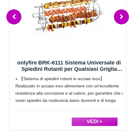
onlyfire Universale girarrosto per
Barbecue, 114cm esagono 12x12mm
spiedo, 2X forchetta, Motore in Acciaio
Realizzato in acciaio cromato durevole, facile da
Inox, 220 V-240 V(Don't Fit Weber Grill)
installare, usare e pulire.
Motore elettrico con interruttore impermeabile e
funzione di inversione automatica, in grado di girare fino
a 18 kg di peso, cavo lungo 91 cm.
Il set con spiedo per