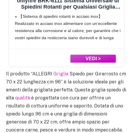
onlyfire Universale girarrosto per
Barbecue, 114cm esagono 12x12mm
spiedo, 2X forchetta, Motore in Acciaio
Realizzato in acciaio cromato durevole, facile da
Inox, 220 V-240 V(Don't Fit Weber Grill)
installare, usare e pulire.
Motore elettrico con interruttore impermeabile e
funzione di inversione automatica, in grado di girare fino
a 18 kg di peso, cavo lungo 91 cm.
Il set con spiedo per
Il prodotto “ALLEGRI
Griglia
Spiedo per Girarrosto cm
70 x 22 lunghezza cm 96” è la soluzione ideale per gli
amanti della grigliata perfetta. Questa griglia spiedo di
alta
qualità
è progettata con cura per offrire un
risultato di cottura uniforme e saporito. Dotata di uno
spiedo lungo 96 cm e una griglia di dimensioni
generose di 70 x 22 cm, offre ampio spazio per
cuocere carne, pesce e verdure in modo impeccabile.