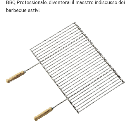
BBQ Professionale, diventerai il maestro indiscusso dei
barbecue estivi.