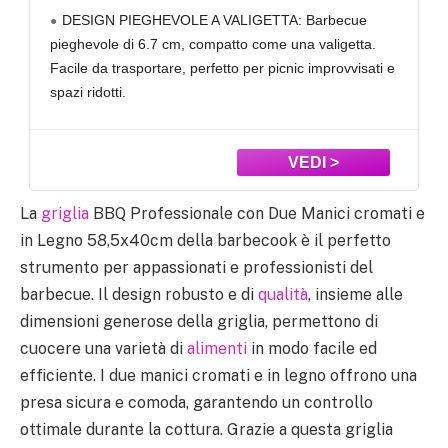
Cestello, BBQ Carbonella Con Coperchio,
DESIGN - Il barbecue da giardino Friend combina
Termometro, Ripiani Pieghevoli,
eleganza e funzionalità per un’esperienza di cottura
Barbecue A Carbone Professionale In
superiore. Grazie al suo coperchio con cerniera e
Acciaio
maniglia ergonomica, è perfetto per trattenere il calore e
garantire una cottura uniforme. Con il suo look
La
griglia
BBQ Professionale con Due Manici cromati e
in Legno 58,5x40cm della barbecook è il perfetto
strumento per appassionati e professionisti del
barbecue. Il design robusto e di
qualità
, insieme alle
dimensioni generose della griglia, permettono di
cuocere una varietà di
alimenti
in modo facile ed
efficiente. I due manici cromati e in legno offrono una
presa sicura e comoda, garantendo un controllo
ottimale durante la cottura. Grazie a questa griglia