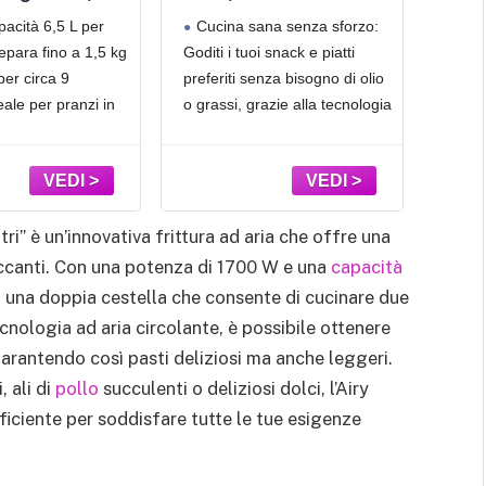
tità di cibo.
Finestra trasparente di controllo: Controlla l
Separatore
silenzioso (55 db) -
C
acità 6,5 L per
Cucina sana senza sforzo:
Frig
ttura più
cottura senza aprire il cestello, mantenendo il
vibile, 12
salvaspazio - Senza
550
repara fino a 1,5 kg
Goditi i tuoi snack e piatti
conse
ogrammi,
olio - 8 programmi -
calore e garantendo piatti
per circa 9
preferiti senza bisogno di olio
solo c
reen, Fino al
Termostato regolabile
i Risparmio
- Rivestimento
mo
eale per pranzi in
o grassi, grazie alla tecnologia
ottene
etico, Senza
antiaderente - 182240
Tou
cene con amici in
avanzata di frittura ad aria
Ces
 per 1,5 kg
200
ttura
che garantisce risultati
cottur
, Nera, 182061
na flessibile con
croccanti e teneri, con un
cucin
Il divisore
funzionamento
cibo.
consente di
particolarmente silenzioso a
una c
ri” è un’innovativa frittura ad aria che offre una
soli 55 dB
occanti. Con una potenza di 1700 W e una
capacità
 una doppia cestella che consente di cucinare due
ologia ad aria circolante, è possibile ottenere
 garantendo così pasti deliziosi ma anche leggeri.
 ali di
pollo
succulenti o deliziosi dolci, l’Airy
ficiente per soddisfare tutte le tue esigenze