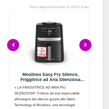
Aprile 21, 2026 5:33 am
Moulinex Easy Fry Silence,
P
Friggitrice ad Aria Silenziosa
D
5L/1.5kg per 6 Persone, 1670W,
LA FRIGGITRICE AD ARIA PIU
Ampi
a
Sistema Easy Clean & Store, 10
T
SILENZIOSA*: Frittura ad aria impeccabile
fino a 
Programmi, Touchscreen, Cestello
Risp
all'insegna del silenzio grazie alla Silent
ideale
Lavabile in Lavastoviglie, Nera,
per
tec Friggitrice ad
Ariete 4630 Friggitrice
EZ5528
Technology di Moulinex, una tecnologia
in un’
Aria Senza Olio
ad aria 9L, 1500 W,