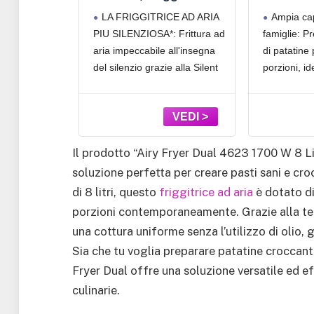
gni piatto
per poter cucinare grandi quan
rogrammi,
Aria Silenziosa
con 
zio: Il
LA FRIGGITRICE AD ARIA
Ampia cap
𝗼𝗻𝗶 𝗖𝗼𝗺𝗽𝗮𝘁𝘁𝗲 𝗽𝗲𝗿 𝗣𝗮𝘀𝘁𝗶
Potenza di 1400 W per una co
uchscreen
5L/1.5kg per 6
Rimo
irfryer si
PIU SILENZIOSA*: Frittura ad
famiglie: P
emperatura
Persone, 1670W,
Pr
𝘁𝗶】Il cestello quadrato da 6L di
rapida,
ente a
aria impeccabile all'insegna
di patatine 
inestra di
Sistema Easy Clean &
Touchsc
llo,
Store, 10 Programmi,
60% d
 lavoro,
del silenzio grazie alla Silent
porzioni, id
mento
Touchscreen, Cestello
Energ
ienza di 8L
Technology di Moulinex, una
famiglia o 
 Cestello
Lavabile in
Olio,
 la cucina.
tecnologia esclusiva che isola
un’unica co
 182257
Lavastoviglie, Nera,
Patatine
rente di
il rumore attraverso un
Doppia zo
EZ5528
la la cottura
motore più potente e un
separatore: 
stello,
sistema con flusso d’aria
rimovibile 
Il prodotto “Airy Fryer Dual 4623 1700 W 8 Lit
lore e
ottimizzato
cucinare
soluzione perfetta per creare pasti sani e cr
SISTEMA EASY
di 8 litri, questo
friggitrice ad aria
è dotato di
porzioni contemporaneamente. Grazie alla tecn
una cottura uniforme senza l’utilizzo di olio,
Sia che tu voglia preparare patatine croccanti,
Fryer Dual offre una soluzione versatile ed ef
culinarie.