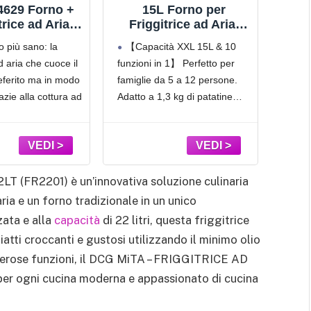
d alta temperatura
ad aria calda da 30 litri con display digitale.
 4629 Forno +
15L Forno per
friggitrice ad
trice ad Aria
Friggitrice ad Aria,
Fr
00 W, Capacità
90% di Olio in Meno
to più sano: la
【Capacità XXL 15L & 10
Tec
5 funzioni di
AirFryer, 10 in 1 Mini
Gi
ad aria che cuoce il
funzioni in 1】 Perfetto per
grassi
 Multifunzione,
Forno per Friggitrice
referito ma in modo
famiglie da 5 a 12 persone.
morbi
atura fino a
ad Aria in Acciaio Inox
°, Silver
con Friggere, Griglia,
azie alla cottura ad
Adatto a 1,3 kg di patatine
di col
Arrostir, 7 Accessori 1
Acc
fritte / una pizza da 10 pollici /
calda 
Libro di Cucina
ad
occasione: grazie
un pollo intero da 2,2 kg.
frittu
co
capacità di 25 L
Design con 3 livelli
fino a
Ric
are grandi
o ali 
 feste,
crocc
LT (FR2201) è un’innovativa soluzione culinaria
Dopp
ria e un forno tradizionale in un unico
zata e alla
capacità
di 22 litri, questa friggitrice
piatti croccanti e gustosi utilizzando il minimo olio
umerose funzioni, il DCG MiTA – FRIGGITRICE AD
per ogni cucina moderna e appassionato di cucina