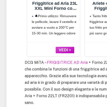
0° - per snack croccanti
Friggi senza odori: l’aria a
Forno
Friggitrice ad Aria 23L
Ariete
succosi all'interno. Godetevi
infatti circola all’interno della 
 Ad Aria
XXL Mini Forno con
Friggi
 30 Litri
Porte alla Francese,
25L, 17
🔔Primo utilizzo: Rimuovere
Tanto frit
 Digitale
2600W Air Fryer Dual
25L, 1
e sei alla
le pellicole, lavare il cestello e
friggitrice 
zione,
Zone con Smart-
cottura,
ggitrice che
avviare a vuoto a 200°C per
tuo fritto p
ma A
Touch, Sync Finish,
Temper
amento
15 Programmi,
230
no e abbia la
15-30 min. Un leggero odore
più sano gr
Programmi
Ricettario & 13
rno scegli la
iniziale è normale e svanirà
aria calda
 Timer e
Accessori Inclusi,
hio Tagars
dopo i primi utilizzi.
Per ogni 
atura
Metallo
lo ad aria
✅Sicuro Design a Doppia
all'elevata 
i 1800 W
con display
Porta alla Francese: Le porte
puoi prepar
innovative si
quantità per
DCG MiTA –
FRIGGITRICE AD Aria
+ Forno 22
che combina le funzioni di una friggitrice ad a
apparecchio. Grazie alla sua tecnologia avan
ad aria è in grado di preparare una varietà di 
possibile. Con il suo design elegante e le n
Aria + Forno 22LT (FR2201) è indispensabile 
sano.