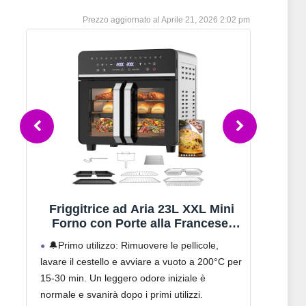
Aprile 21, 2026 2:02 pm
Friggitrice ad Aria 23L XXL Mini
Arie
y
Forno con Porte alla Francese,
Aria
A
2600W Air Fryer Dual Zone con
funz
🔔Primo utilizzo: Rimuovere le pellicole,
Tanto
Smart-Touch, Sync Finish, 15
Te
lavare il cestello e avviare a vuoto a 200°C per
cuoce i
Programmi, Ricettario & 13
15-30 min. Un leggero odore iniziale è
sano g
Accessori Inclusi, Metallo
lo
normale e svanirà dopo i primi utilizzi.
Per 