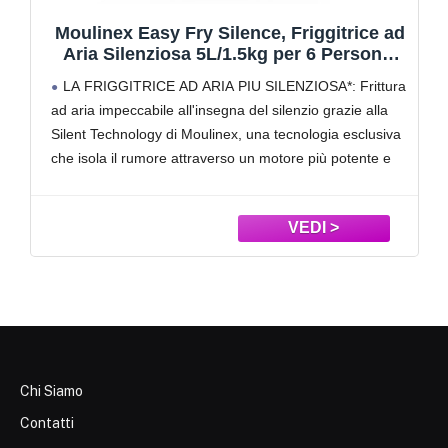
Princess Friggitrice ad Aria Digitale 6,5 L
con Separatore Rimovibile, 12
Programmi, Touchscreen, Fino al 60% di
Ampia capacità 6,5 L per famiglie: Prepara fino a 1,5
Risparmio Energetico, Senza Olio, per 1,5
kg di patatine per circa 9 porzioni, ideale per pranzi in
kg Patatine, Nera, 182061
famiglia o cene con amici in un’unica cottura
Doppia zona flessibile con separatore: Il divisore
rimovibile consente di cucinare
Chi Siamo
Contatti