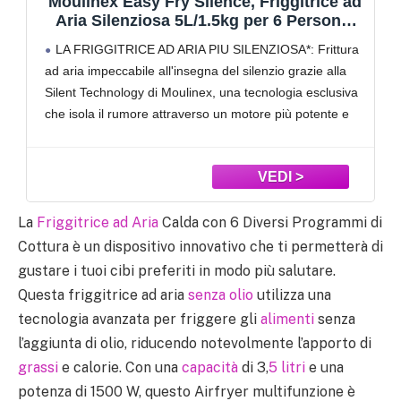
Princess Friggitrice ad Aria Digitale 6,5 L
con Separatore Rimovibile, 12
Programmi, Touchscreen, Fino al 60% di
Ampia capacità 6,5 L per famiglie: Prepara fino a 1,5
Risparmio Energetico, Senza Olio, per 1,5
kg di patatine per circa 9 porzioni, ideale per pranzi in
kg Patatine, Nera, 182061
famiglia o cene con amici in un’unica cottura
Doppia zona flessibile con separatore: Il divisore
rimovibile consente di cucinare
La
Friggitrice ad Aria
Calda con 6 Diversi Programmi di
Cottura è un dispositivo innovativo che ti permetterà di
gustare i tuoi cibi preferiti in modo più salutare.
Questa friggitrice ad aria
senza olio
utilizza una
tecnologia avanzata per friggere gli
alimenti
senza
l’aggiunta di olio, riducendo notevolmente l’apporto di
grassi
e calorie. Con una
capacità
di 3,
5 litri
e una
potenza di 1500 W, questo Airfryer multifunzione è