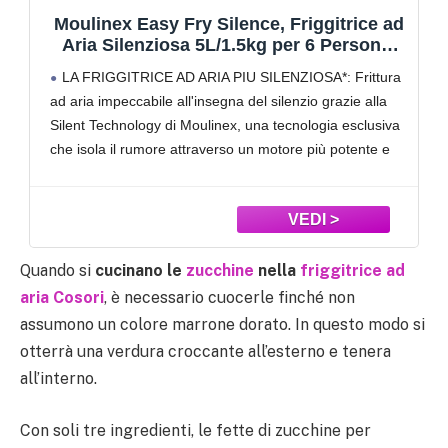
Moulinex Easy Fry Silence, Friggitrice ad
Aria Silenziosa 5L/1.5kg per 6 Persone,
1670W, Sistema Easy Clean & Store, 10
LA FRIGGITRICE AD ARIA PIU SILENZIOSA*: Frittura
Programmi, Touchscreen, Cestello
ad aria impeccabile all'insegna del silenzio grazie alla
Lavabile in Lavastoviglie, Nera, EZ5528
Silent Technology di Moulinex, una tecnologia esclusiva
che isola il rumore attraverso un motore più potente e
un sistema con flusso d’aria ottimizzato
SISTEMA EASY
Quando si
cucinano le
zucchine
nella
friggitrice ad
aria
Cosori
, è necessario cuocerle finché non
assumono un colore marrone dorato. In questo modo si
otterrà una verdura croccante all’esterno e tenera
all’interno.
Con soli tre ingredienti, le fette di zucchine per