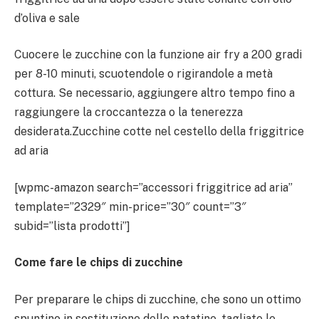
d’oliva e sale
Cuocere le zucchine con la funzione air fry a 200 gradi
per 8-10 minuti, scuotendole o rigirandole a metà
cottura. Se necessario, aggiungere altro tempo fino a
raggiungere la croccantezza o la tenerezza
desiderata.Zucchine cotte nel cestello della friggitrice
ad aria
[wpmc-amazon search=”accessori friggitrice ad aria”
template=”2329″ min-price=”30″ count=”3″
subid=”lista prodotti”]
Come fare le chips di zucchine
Per preparare le chips di zucchine, che sono un ottimo
spuntino in sostituzione delle patatine, tagliate le