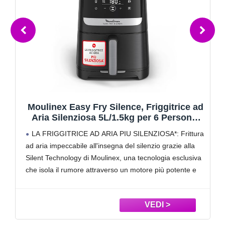
Moulinex Easy Fry Silence, Friggitrice ad
Aria Silenziosa 5L/1.5kg per 6 Persone,
1670W, Sistema Easy Clean & Store, 10
LA FRIGGITRICE AD ARIA PIU SILENZIOSA*: Frittura
Programmi, Touchscreen, Cestello
ad aria impeccabile all'insegna del silenzio grazie alla
Lavabile in Lavastoviglie, Nera, EZ5528
Silent Technology di Moulinex, una tecnologia esclusiva
che isola il rumore attraverso un motore più potente e
un sistema con flusso d’aria ottimizzato
SISTEMA EASY