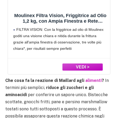
Moulinex Filtra Vision, Friggitrice ad Olio
1,2 kg, con Ampia Finestra e Rete
Filtrante, Design Moderno, capacità
FILTRA VISION: Con la friggitrice ad olio di Moulinex
Familiare, Facile da Pulire e da Riporre,
goditi una visione chiara e nitida durante la frittura
AF2541
grazie all'ampia finestra di osservazione, tre volte più
chiara*, per risultati sempre perfetti
OLIO SEMPRE PULITO: Mantieni l'olio pulito più a
lungo
Che cosa fa la reazione di Maillard agli
alimenti
?
In
termini più semplici,
riduce gli zuccheri e gli
aminoacidi
per conferire un sapore unico. Bistecche
scottate, gnocchi fritti, pane e persino marshmallow
tostati sono tutti sottoposti a questo processo. È
possibile assaporare questa reazione chimica negli